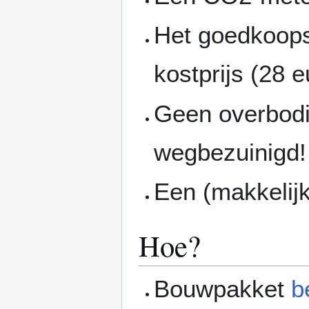
Het goedkoops
kostprijs (28 e
Geen overbodig
wegbezuinigd!
Een (makkelij
Hoe?
Bouwpakket
b