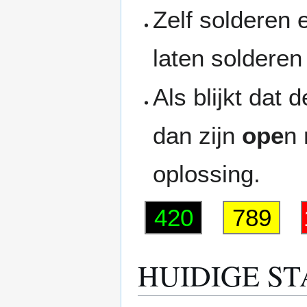
Zelf solderen
laten solderen 
Als blijkt dat 
dan zijn
ope
n
oplossing.
420
789
HUIDIGE S