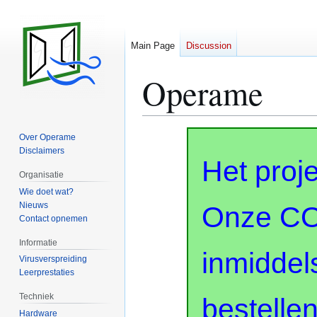
Main Page
Discussion
Operame
Jump
Jump
Over Operame
to
to
Disclaimers
Het proj
navigation
search
Organisatie
Wie doet wat?
Nieuws
Onze CO2
Contact opnemen
Informatie
inmiddels
Virusverspreiding
Leerprestaties
Techniek
bestelle
Hardware